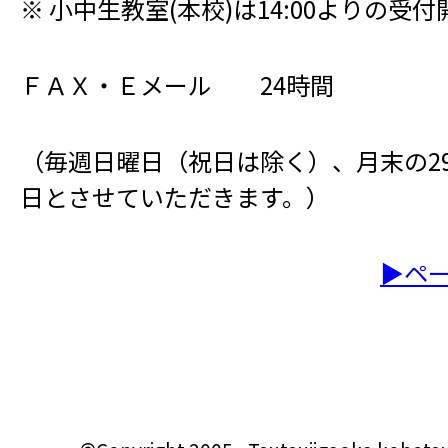
※ 小中生教室(本校)は14:00よりの受
ＦＡＸ・Ｅメール 24時間
（毎週日曜日（祝日は除く）、月末の29,
日とさせていただきます。）
▶ペ