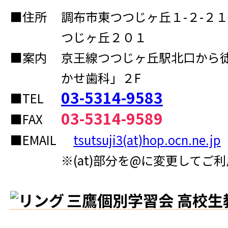
■住所
調布市東つつじヶ丘１-２-２
つじヶ丘２０１
■案内
京王線つつじヶ丘駅北口から
かせ歯科」２F
03-5314-9583
■TEL
03-5314-9589
■FAX
■EMAIL
tsutsuji3(at)hop.ocn.ne.jp
※(at)部分を@に変更してご
三鷹個別学習会 高校生