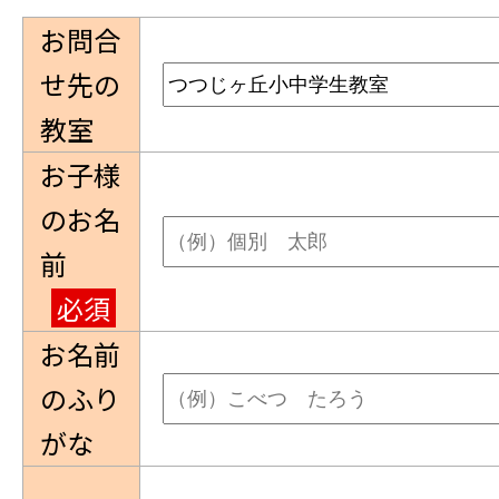
お問合
せ先の
教室
お子様
のお名
前
必須
お名前
のふり
がな