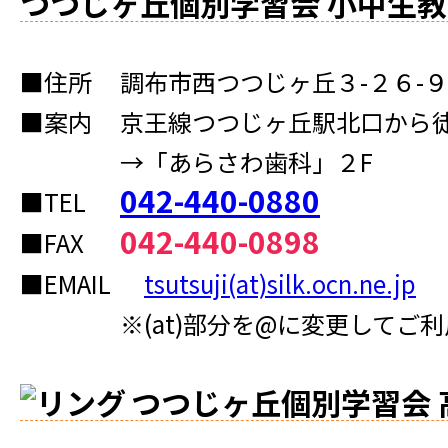
つつじヶ丘個別学習会 小中生教
■住所
調布市西つつじヶ丘３-２６-
■案内
京王線つつじヶ丘駅北口から徒
→「あらさわ歯科」２F
042-440-0880
■TEL
042-440-0898
■FAX
■EMAIL
tsutsuji(at)silk.ocn.ne.jp
※(at)部分を@に変更してご
つつじヶ丘個別学習会 