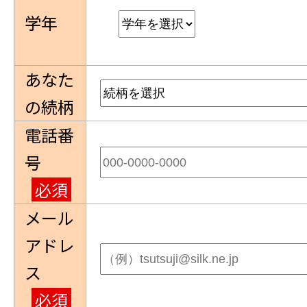
学年
あなた
の続柄
電話番
号
必須
メール
アドレ
ス
必須