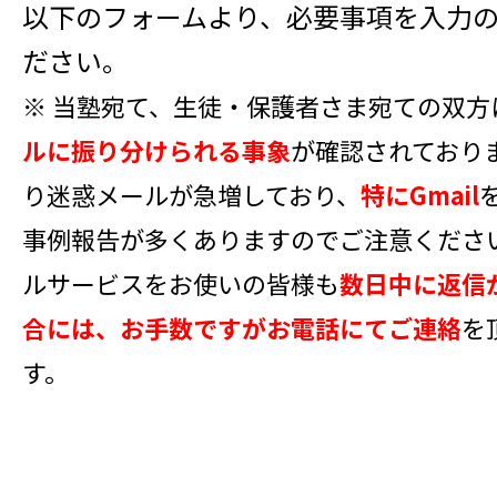
以下のフォームより、必要事項を入力
ださい。
※ 当塾宛て、生徒・保護者さま宛ての双方
ルに振り分けられる事象
が確認されており
り迷惑メールが急増しており、
特にGmail
事例報告が多くありますのでご注意くださ
ルサービスをお使いの皆様も
数日中に返信
合には、お手数ですがお電話にてご連絡
を
す。